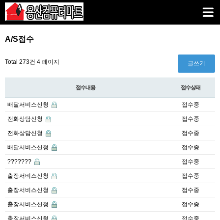
A/S접수
Total 273건
4 페이지
글쓰기
접수내용
접수상태
배달서비스신청
접수중
전화상담신청
접수중
전화상담신청
접수중
배달서비스신청
접수중
???????
접수중
출장서비스신청
접수중
출장서비스신청
접수중
출장서비스신청
접수중
출장서비스신청
접수중