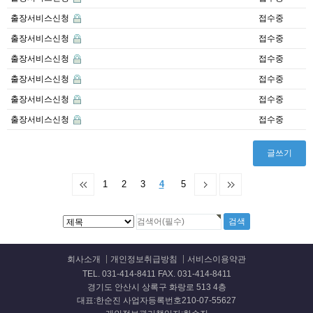
출장서비스신청
접수중
출장서비스신청
접수중
출장서비스신청
접수중
출장서비스신청
접수중
출장서비스신청
접수중
출장서비스신청
접수중
글쓰기
1
2
3
4
5
회사소개
개인정보취급방침
서비스이용약관
TEL. 031-414-8411 FAX. 031-414-8411
경기도 안산시 상록구 화랑로 513 4층
대표:한순진 사업자등록번호210-07-55627